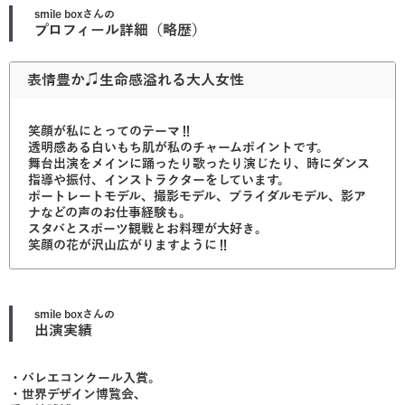
smile box
さんの
プロフィール詳細（略歴）
表情豊か♫生命感溢れる大人女性
笑顔が私にとってのテーマ‼︎
透明感ある白いもち肌が私のチャームポイントです。
舞台出演をメインに踊ったり歌ったり演じたり、時にダンス
指導や振付、インストラクターをしています。
ポートレートモデル、撮影モデル、ブライダルモデル、影ア
ナなどの声のお仕事経験も。
スタバとスポーツ観戦とお料理が大好き。
笑顔の花が沢山広がりますように‼︎
smile box
さんの
出演実績
・バレエコンクール入賞。
・世界デザイン博覧会、