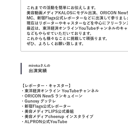
これまでの活動を簡単にお伝えします。
美容動画メディアKALOSにモデル出演、ORICON Ne
MC、新宿Flags公式レポーターなどに出演して参りまし
現在はリポーターやキャスターなどを中心にフリーラン
最近は、東洋経済オンラインYouTubeチャンネルのキャ
などもやらせていただいております。
これからも様々なことに挑戦して頑張ります。
ぜひ、よろしくお願い致します。
mireka
さんの
出演実績
【レポーター・キャスター】
・東洋経済オンライン YouTubeチャンネル
・ORICON NewS ランキュイーン
・Gunosy グッテレ
・新宿Flags公式レポーター
・美容メディアLIPS公式番組
・美容メディアcheerup インスタライブ
・ALPRON公式YouTube