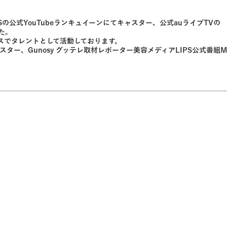
wSの公式YouTubeランキュイーンにてキャスター、公式auライブTVの
た。
スでタレントとして活動しております。
スター、Gunosy グッテレ取材レポーター美容メディアLIPS公式番組M