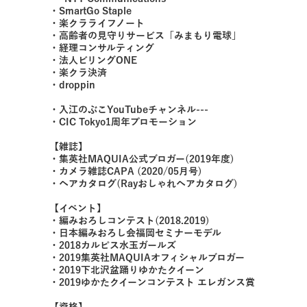
・SmartGo Staple
・楽クラライフノート
・高齢者の見守りサービス「みまもり電球」
・経理コンサルティング
・法人ビリングONE
・楽クラ決済
・droppin
・入江のぶこYouTubeチャンネル---
・CIC Tokyo1周年プロモーション
【雑誌】
・集英社MAQUIA公式ブロガー(2019年度)
・カメラ雑誌CAPA (2020/05月号)
・ヘアカタログ(Rayおしゃれヘアカタログ)
【イベント】
・編みおろしコンテスト(2018.2019)
・日本編みおろし会福岡セミナーモデル
・2018カルピス水玉ガールズ
・2019集英社MAQUIAオフィシャルブロガー
・2019下北沢盆踊りゆかたクイーン
・2019ゆかたクイーンコンテスト エレガンス賞