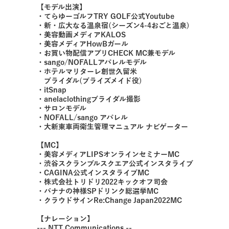
【モデル出演】
・てらゆーゴルフTRY GOLF公式Youtube
・新・広大なる温泉宿(シーズン4-4おごと温泉)
・美容動画メディアKALOS
・美容メディアHowBガール
・お買い物配信アプリCHECK MC兼モデル
・sango/NOFALLアパレルモデル
・ホテルマリターレ創世久留米
ブライダル(ブライズメイド役)
・itSnap
・anelaclothingブライダル撮影
・サロンモデル
・NOFALL/sango アパレル
・大新東車両衛生管理マニュアル ナビゲーター
【MC】
・美容メディアLIPSオンラインセミナーMC
・渋谷スクランブルスクエア公式インスタライブ
・CAGINA公式インスタライブMC
・株式会社トリドリ2022キックオフ司会
・バナナの神様SPドリンク総選挙MC
・クラウドサインRe:Change Japan2022MC
【ナレーション】
--- NTT Communications --