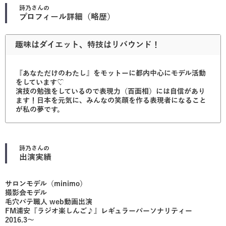
詩乃
さんの
プロフィール詳細（略歴）
趣味はダイエット、特技はリバウンド！
『あなただけのわたし』をモットーに都内中心にモデル活動
をしています♡
演技の勉強をしているので表現力（百面相）には自信があり
ます！日本を元気に、みんなの笑顔を作る表現者になること
が私の夢です。
詩乃
さんの
出演実績
サロンモデル（minimo）
撮影会モデル
毛穴パテ職人 web動画出演
FM浦安『ラジオ楽しんご♪』レギュラーパーソナリティー
2016.3〜