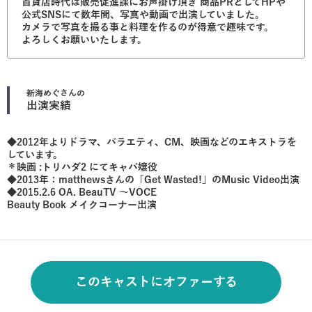
百貨店時代は販売促進課にお声掛け頂き 商品PRとしてHPや
公式SNSにて数年間、写真や動画で出演していました。
カメラで写真を撮る事と料理を作るのが得意で趣味です。
よろしくお願いいたします。
新海めぐ
さんの
出演実績
◆2012年よりドラマ、バラエティ、CM、映画などのエキストラを
しています。
＊映画 :トリハダ2 にてキャバ嬢役
◆2013年：matthewsさんの「Get Wasted!」のMusic Video出演
◆2015.2.6 OA. BeauTV 〜VOCE
Beauty Book メイクコーナー出演
このキャストにオファーする