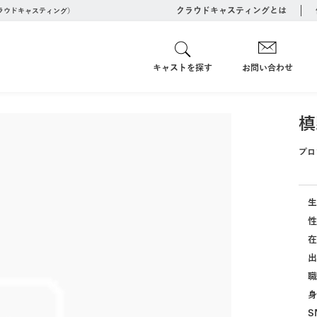
クラウドキャスティングとは
クラウドキャスティング）
キャストを探す
お問い合わせ
槙
プロ
生
性
在
出
職
身
S