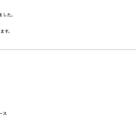
ました。
ります。
ース