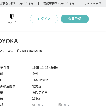
仕事をお探しの方はこちら
芸能事務所の方はこちら
サイトマップ
ログイン
会員登録
ヘルプ
OYOKA
フィールコード：
MTY1Nzc2186
年月日
1995-11-16 (30歳)
別
女性
住
日本 北海道
身都道府県
北海道
業
専門学校生
長
159cm
NS
なし
なし