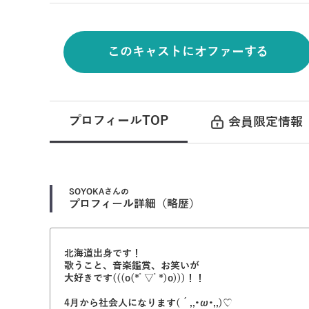
このキャストにオファーする
プロフィールTOP
会員限定情報
SOYOKA
さんの
プロフィール詳細（略歴）
北海道出身です！
歌うこと、音楽鑑賞、お笑いが
大好きです(((o(*ﾟ▽ﾟ*)o)))！！
4月から社会人になります(´,,•ω•,,)♡