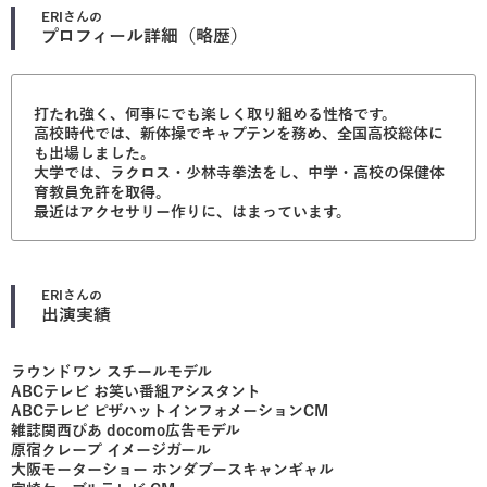
ERI
さんの
プロフィール詳細（略歴）
打たれ強く、何事にでも楽しく取り組める性格です。
高校時代では、新体操でキャプテンを務め、全国高校総体に
も出場しました。
大学では、ラクロス・少林寺拳法をし、中学・高校の保健体
育教員免許を取得。
最近はアクセサリー作りに、はまっています。
ERI
さんの
出演実績
ラウンドワン スチールモデル
ABCテレビ お笑い番組アシスタント
ABCテレビ ピザハットインフォメーションCM
雑誌関西ぴあ docomo広告モデル
原宿クレープ イメージガール
大阪モーターショー ホンダブースキャンギャル