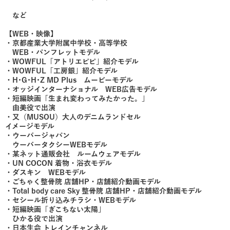
など
【WEB・映像】
・京都産業大学附属中学校・高等学校
WEB・パンフレットモデル
・WOWFUL「アトリエピピ」紹介モデル
・WOWFUL「工房銀」紹介モデル
・H･G･H･Z MD Plus ムービーモデル
・オッジインターナショナル WEB広告モデル
・短編映画「生まれ変わってみたかった。」
由美役で出演
・又（MUSOU）大人のデニムランドセル
イメージモデル
​・ウーバージャパン
ウーバータクシーWEBモデル
・某ネット通販会社 ルームウェアモデル
・UN COCON 着物・浴衣モデル
・ダスキン WEBモデル
・ごちゃく整骨院 店舗HP・店舗紹介動画モデル
・Total body care Sky 整骨院 店舗HP・店舗紹介動画モデル
・セシール折り込みチラシ・WEBモデル
・短編映画「ぎこちない太陽」
ひかる役で出演
・日本生命 トレインチャンネル