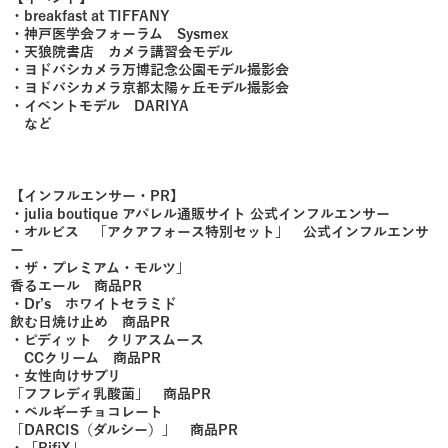
​・breakfast at TIFFANY
・神戸医学会フォーラム Sysmex
・天狼院書店 カメラ講習会モデル
・ヨドバシカメラ万博記念公園モデル撮影会
・ヨドバシカメラ京都太陽ヶ丘モデル撮影会
・イベントモデル DARIYA
など
【インフルエンサー・PR】
・julia boutique アパレル通販サイト 公式インフルエンサー
・オルビス 「アクアフォース特別セット」 公式インフルエンサ
ー
・ザ・プレミアム・モルツ」
香るエール 商品PR
・Dr’s ホワイトセラミド
飲む日焼け止め 商品PR
・ピディット クリアスムース
CCクリーム 商品PR
・女性向けサプリ
「フフレディ乳酸菌」 商品PR
・ベルギーチョコレート
「DARCIS（ダルシー）」 商品PR