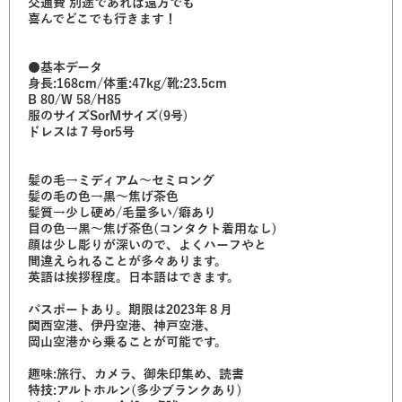
交通費 別途であれば遠方でも
喜んでどこでも行きます！
●基本データ
身長:168cm/体重:47kg/靴:23.5cm
B 80/W 58/H85
服のサイズSorMサイズ(9号)
ドレスは７号or5号
髪の毛→ミディアム〜セミロング
髪の毛の色→黒〜焦げ茶色
髪質→少し硬め/毛量多い/癖あり
目の色→黒〜焦げ茶色(コンタクト着用なし)
顔は少し彫りが深いので、よくハーフやと
間違えられることが多々あります。
英語は挨拶程度。日本語はできます。
パスポートあり。期限は2023年８月
関西空港、伊丹空港、神戸空港、
岡山空港から乗ることが可能です。
趣味:旅行、カメラ、御朱印集め、読書
特技:アルトホルン(多少ブランクあり)