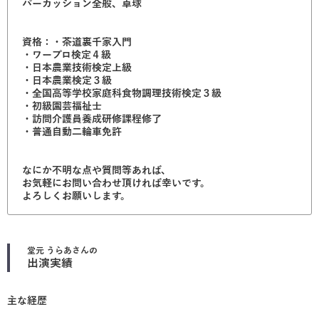
パーカッション全般、卓球
資格：・茶道裏千家入門
・ワープロ検定４級
・日本農業技術検定上級
・日本農業検定３級
・全国高等学校家庭科食物調理技術検定３級
・初級園芸福祉士
・訪問介護員養成研修課程修了
・普通自動二輪車免許
なにか不明な点や質問等あれば、
お気軽にお問い合わせ頂ければ幸いです。
よろしくお願いします。
堂元 うらあ
さんの
出演実績
主な経歴