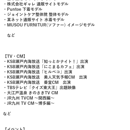
・株式会社ギャレ 通販サイトモデル
・Puntoe 下着モデル
・ジョイントケア整体院 整体モデル
・某ネット通販サイト 水着モデル
・MUSOU FURNITUR(ソファー) イメージモデル
など
【TV・CM】
・​KSB瀬戸内海放送「知っとかナイト！」出演
・KSB瀬戸内海放送「にこまるカフェ」出演
・KSB瀬戸内海放送「ヒルペコ」出演
・KSB瀬戸内海放送 美人天気予報CM 出演
・KSB瀬戸内海放送 番宣CM 出演
・TBSテレビ「クイズ東大王」出題映像
・大江戸温泉 きのさきTV CM
・JR九州 TVCM 〜関西編〜
・JR九州 TV CM〜博多編〜
など
【イベント】