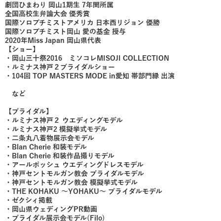
劇団ひまわり 岡山1期生 7年間所属
全国高校生弁論大会 優秀賞
国際ソロプチミストアメリカ 日本西リジョン 優勝
国際ソロプチミスト岡山 愛の基金 授与
2020年Miss Japan 岡山県代表
【ショー】
・岡山三十祭2016 ミソコレMISOJI COLLECTION
​・ルミナス神戸２ブライダルショー
・104回 TOP MASTERS MODE in愛知 帯部門縁 出演
など
【ブライダル】
・​ルミナス神戸２ ウエディングモデル
・ルミナス神戸2 模擬挙式モデル
・二条丸八着物展示会モデル
・Blan Cherie 和装モデル
・Blan Cherie 和装作品撮りモデル
・アールポッシュ ウエディングドレスモデル
・神戸セントモルガン教会 ブライダルモデル
・神戸セントモルガン教会 模擬挙式モデル
・THE KOHAKU 〜YOHAKU〜 ブライダルモデル
・ゼクシィ掲載
・岡山県ウェディングPR動画
・ブライダル展示会モデル(Filo)