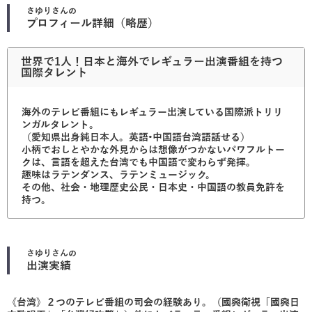
さゆり
さんの
プロフィール詳細（略歴）
世界で1人！日本と海外でレギュラー出演番組を持つ
国際タレント
海外のテレビ番組にもレギュラー出演している国際派トリリ
ンガルタレント。
（愛知県出身純日本人。英語•中国語台湾語話せる）
小柄でおしとやかな外見からは想像がつかないパワフルトー
クは、言語を超えた台湾でも中国語で変わらず発揮。
趣味はラテンダンス、ラテンミュージック。
その他、社会・地理歴史公民・日本史・中国語の教員免許を
持つ。
さゆり
さんの
出演実績
《台湾》２つのテレビ番組の司会の経験あり。（國興衛視「國興日