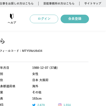
仕事をお探しの方はこちら
芸能事務所の方はこちら
サイトマップ
ログイン
会員登録
ヘルプ
ら
フィールコード：
MTY5NzU6d34
年月日
1988-12-07 (37歳)
別
女性
住
日本 大阪府
身都道府県
海外
業
その他
長
163cm
NS
2,879
1,554