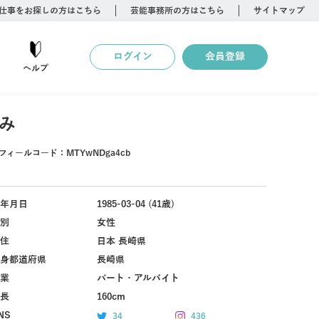
仕事をお探しの方はこちら
芸能事務所の方はこちら
サイトマップ
ログイン
会員登録
ヘルプ
み
フィールコード：
MTYwNDga4cb
年月日
1985-03-04 (41歳)
別
女性
住
日本 長崎県
身都道府県
長崎県
業
パート・アルバイト
長
160cm
NS
34
436