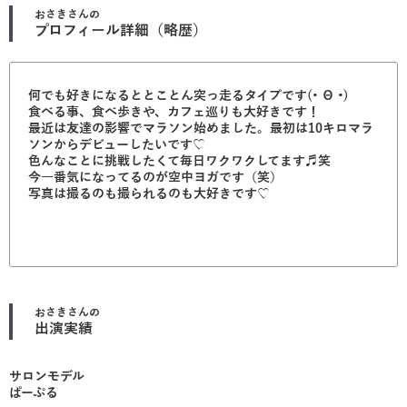
おさき
さんの
プロフィール詳細（略歴）
何でも好きになるととことん突っ走るタイプです(• Θ •)
食べる事、食べ歩きや、カフェ巡りも大好きです！
最近は友達の影響でマラソン始めました。最初は10キロマラ
ソンからデビューしたいです♡
色んなことに挑戦したくて毎日ワクワクしてます♬笑
今一番気になってるのが空中ヨガです（笑）
写真は撮るのも撮られるのも大好きです♡
おさき
さんの
出演実績
サロンモデル
ぱーぷる