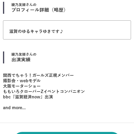
綾乃友姫
さんの
プロフィール詳細（略歴）
滋賀のゆるキャラゆきです♪
綾乃友姫
さんの
出演実績
関西でちゃう！ガールズ正規メンバー
撮影会・webモデル
大阪モーターショー
ももいろクローバーZイベントコンパニオン
bbc『滋賀経済now』出演
and more...