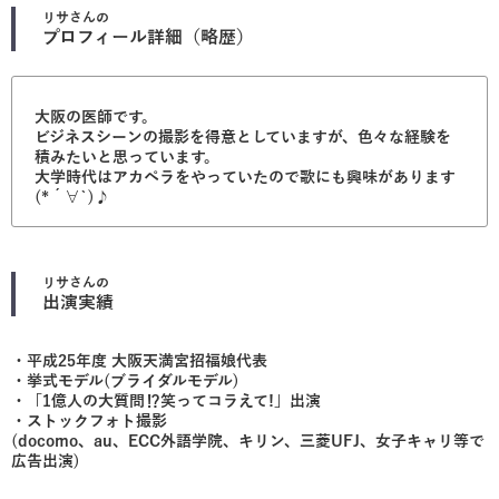
リサ
さんの
プロフィール詳細（略歴）
大阪の医師です。
ビジネスシーンの撮影を得意としていますが、色々な経験を
積みたいと思っています。
大学時代はアカペラをやっていたので歌にも興味があります
(*´∀`)♪
リサ
さんの
出演実績
・平成25年度 大阪天満宮招福娘代表
・挙式モデル(ブライダルモデル)
・「1億人の大質問⁉︎笑ってコラえて!」出演
・ストックフォト撮影
(docomo、au、ECC外語学院、キリン、三菱UFJ、女子キャリ等で
広告出演)