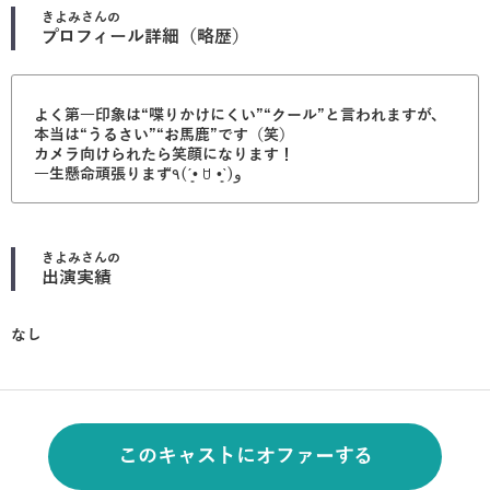
きよみ
さんの
プロフィール詳細（略歴）
よく第一印象は“喋りかけにくい”“クール”と言われますが、
本当は“うるさい”“お馬鹿”です（笑）
カメラ向けられたら笑顔になります！
一生懸命頑張ります٩̋(ˊ•͈ ꇴ •͈ˋ)و
きよみ
さんの
出演実績
なし
このキャストにオファーする