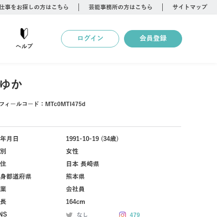
仕事をお探しの方はこちら
芸能事務所の方はこちら
サイトマップ
ログイン
会員登録
ヘルプ
ゆか
フィールコード：
MTc0MTI475d
年月日
1991-10-19 (34歳)
別
女性
住
日本 長崎県
身都道府県
熊本県
業
会社員
長
164cm
NS
なし
479