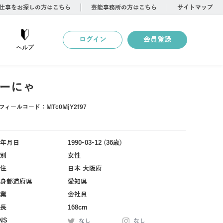
仕事をお探しの方はこちら
芸能事務所の方はこちら
サイトマップ
ログイン
会員登録
ヘルプ
ーにゃ
フィールコード：
MTc0MjY2f97
年月日
1990-03-12 (36歳)
別
女性
住
日本 大阪府
身都道府県
愛知県
業
会社員
長
168cm
NS
なし
なし