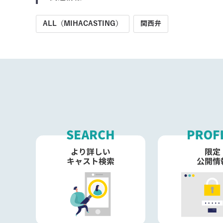
ALL（MIHACASTING）
関西弁