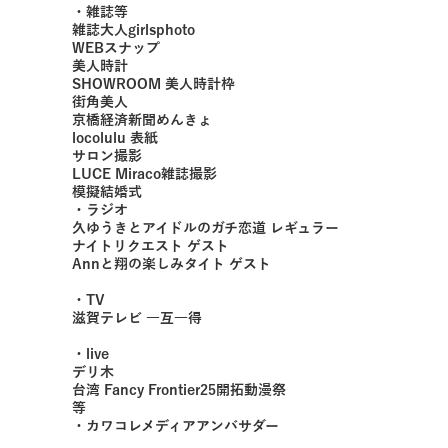
・雑誌等
雑誌大人girlsphoto
WEBスナップ
美人時計
SHOWROOM 美人時計枠
街角美人
京橋経済新聞めんきょ
locolulu 表紙
サロン撮影
LUCE Miraco雑誌撮影
模擬結婚式
・ラジオ
久ゆうきとアイドルのガチ恋道 レギュラー
ナイトリクエスト ゲスト
Annと翔の楽しみタイト ゲスト
・TV
滋賀テレビ 一互一得
・live
デリ木
台湾 Fancy Frontier25開拓動漫祭
等
・カワコレメディアアンバサダー