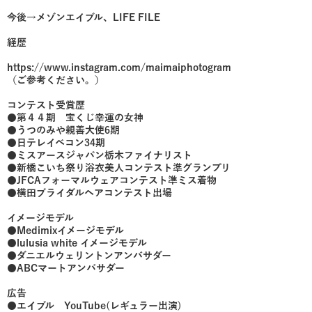
今後→メゾンエイブル、LIFE FILE
経歴
https://www.instagram.com/maimaiphotogram
（ご参考ください。）
コンテスト受賞歴
●第４４期 宝くじ幸運の女神
●うつのみや親善大使6期
●日テレイベコン34期
●ミスアースジャパン栃木ファイナリスト
●新橋こいち祭り浴衣美人コンテスト準グランプリ
●JFCAフォーマルウェアコンテスト準ミス着物
●横田ブライダルヘアコンテスト出場
イメージモデル
●Medimixイメージモデル
●lulusia white イメージモデル
●ダニエルウェリントンアンバサダー
●ABCマートアンバサダー
広告
●エイブル YouTube(レギュラー出演)