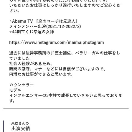
らかに怪しい案件も判明しただけお断りした2件です。
いただいたお仕事はしっかり遂行いたしますのでご安心くだ
さい。
⭐️Abema TV 『恋のコーチは元恋人』
メインメンバー出演(2021/12-2022/2)
⭐️44期宝くじ幸運の女神
https://www.instagram.com/maimaiphotogram
過去には法律事務所の弁護士補佐、パラリーガルの仕事をし
ていました。
社会人経験があるため、
時間の厳守、マナーなどには自信がございますので、
円滑なお仕事ができると思います。
カウンセラー
モデル
インフルエンサーの3本柱で成長していきたいと思っておりま
す。
茉衣
さんの
出演実績