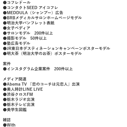
●コフレドール
●コンタクトSEED アイコフレ
●MEDDULA（シャンプー）広告
●BRBメディカルサロンホームページモデル
●明治大学パンフレット表紙
●女子ペディア
●サロンモデル 200件以上
●撮影モデル 50件以上
●塾広告モデル
●JR東日本デスティネーションキャンペーンポスターモデル
●明大茶（明治大学のお茶）ポスターモデル
案件
●インスタグラム企業案件 200件以上
メディア関連
●Abema TV 「恋のコーチは元恋人」出演
●美人時計LINE LIVE
●渋谷クロスFM
●栃木ラジオ出演
●栃木テレビ出演
●美学生図鑑
雑誌
●With