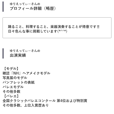
ゆりえってぃー
さんの
プロフィール詳細（略歴）
踊ること、料理すること、楽器演奏することが得意です‼︎
日々色んな事に挑戦しています(*^^*)
ゆりえってぃー
さんの
出演実績
【モデル】
雑誌「NH」ヘアメイクモデル
写真展のモデル
パンフレットの表紙
バレエモデル
その他多数
【バレエ】
全国クラシックバレエコンクール 第4位および特別賞
その他多数、上位入賞歴あり