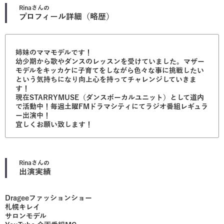
Rina
さんの
プロフィール詳細（略歴）
姉妹のママモデルです！
幼少期から歌やダンスのレッスンを受けていました。マザー
モデルをキッカケに子育てをしながら色々な事に挑戦したい
という気持ちになり向上心を持ってチャレンジしていきま
す！
現在STARRYMUSE（ダンスボーカルユニット）として道内
で活動中！毎週土曜FMドラマシティにてラジオ番組レギュラ
ー出演中！
宜しくお願い致します！
Rina
さんの
出演実績
Drageeファッションショー
札幌キレイ
サロンモデル