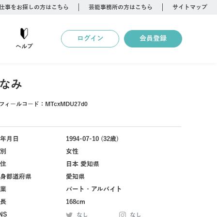
仕事をお探しの方はこちら
芸能事務所の方はこちら
サイトマップ
ログイン
会員登録
ヘルプ
なみ
フィールコード：
MTcxMDU27d0
年月日
1994-07-10 (32歳)
別
女性
住
日本 愛知県
身都道府県
愛知県
業
パート・アルバイト
長
168cm
NS
なし
なし