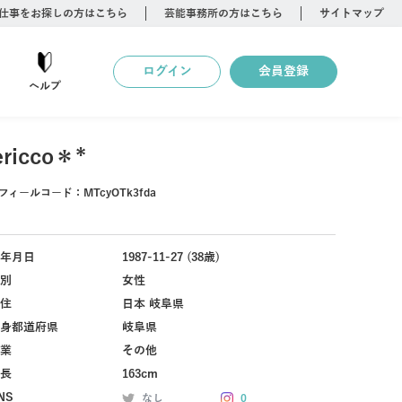
仕事をお探しの方はこちら
芸能事務所の方はこちら
サイトマップ
ログイン
会員登録
ヘルプ
ericco＊*
フィールコード：
MTcyOTk3fda
年月日
1987-11-27 (38歳)
別
女性
住
日本 岐阜県
身都道府県
岐阜県
業
その他
長
163cm
NS
なし
0