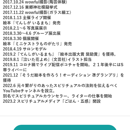
2017.10.24 wowful撮影(陶芸体験)
2017.12.16 東郷神社模擬挙式
2017.11.22 wowful撮影(ガラス細工)
2018.1.13 主催ライブ開催
絵本「てんしが いるまち」発売
2018.2.1〜6 写真展展示
2018.3.30〜4.6 グループ展出展
2018.3.30 個展開催
絵本「ミニケストラものがたり」発売
2018.4.19 サロンモデル
2019.2『てんしがいるまち』「絵本出版大賞 奨励賞」を獲得。
2019.8.1『泣いた花よめ』(文芸社)イラスト担当
2019.11 コロナ禍でライブ配信ポコチャを開始。２１年後半にはS
帯ライバーに
2021.12「そうだ絵本を作ろう！オーディション 準グランプリ」を
獲得
2022.6 元々繋がりのあったスピリチュアルの法則を伝えるべく
YouTubeチャンネルを設立。
別名でスピリチュアルカウンセラー、ライターの仕事を開始
2023.2 スピリチュアルメディア『ごはん・五感』開設