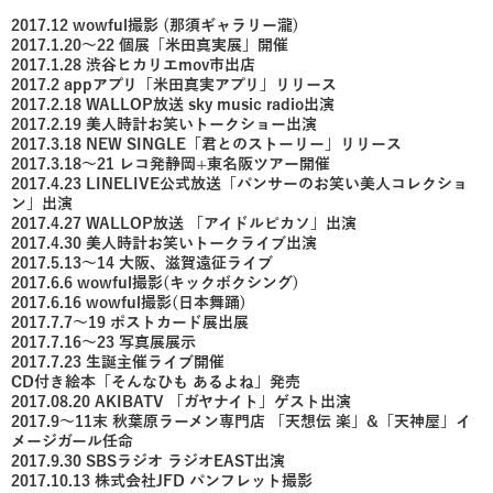
2017.12 wowful撮影 (那須ギャラリー瀧)
2017.1.20～22 個展「米田真実展」開催
2017.1.28 渋谷ヒカリエmov市出店
2017.2 appアプリ「米田真実アプリ」リリース
2017.2.18 WALLOP放送 sky music radio出演
2017.2.19 美人時計お笑いトークショー出演
2017.3.18 NEW SINGLE「君とのストーリー」リリース
2017.3.18～21 レコ発静岡+東名阪ツアー開催
2017.4.23 LINELIVE公式放送「パンサーのお笑い美人コレクショ
ン」出演
2017.4.27 WALLOP放送 「アイドルピカソ」出演
2017.4.30 美人時計お笑いトークライブ出演
2017.5.13～14 大阪、滋賀遠征ライブ
2017.6.6 wowful撮影(キックボクシング)
2017.6.16 wowful撮影(日本舞踊)
2017.7.7～19 ポストカード展出展
2017.7.16～23 写真展展示
2017.7.23 生誕主催ライブ開催
CD付き絵本「そんなひも あるよね」発売
2017.08.20 AKIBATV 「ガヤナイト」ゲスト出演
2017.9～11末 秋葉原ラーメン専門店 「天想伝 楽」&「天神屋」イ
メージガール任命
2017.9.30 SBSラジオ ラジオEAST出演
2017.10.13 株式会社JFD パンフレット撮影