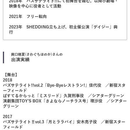
2018年 バズサテライト!!にて初舞台を踏む。以降小劇場・
映像を中心に役者として活動
2021年 フリー転向
2023年 SHEDDING立ち上げ、初主催公演「デイジー」興
行
爽口穂夏(さわぐちほのか)
さんの
出演実績
【舞台】
2018
バズサテライト!!vol.2「Bye-Byeレストラン!」佳代役 ／新宿スタ
ーフィールド
ぱすてるからっと「ミスリード」久賀刑事役 ／シアターグリーン
演劇集団TOY'S BOX「さよならノーチラス号」理沙役 ／シアター
グリーン
2017
バズサテライト‼vol.3「月とララバイ」安木亮子役 ／新宿スター
フィールド