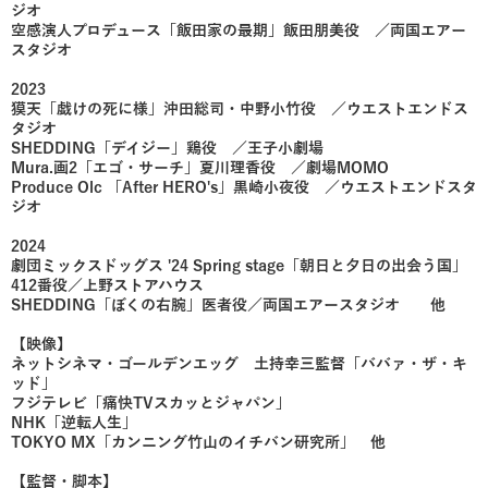
ジオ
空感演人プロデュース「飯田家の最期」飯田朋美役 ／両国エアー
スタジオ
2023
獏天「戯けの死に様」沖田総司・中野小竹役 ／ウエストエンドス
タジオ
SHEDDING「デイジー」鶏役 ／王子小劇場
Mura.画2「エゴ・サーチ」夏川理香役 ／劇場MOMO
Produce Olc 「After HERO's」黒崎小夜役 ／ウエストエンドスタ
ジオ
2024
劇団ミックスドッグス '24 Spring stage「朝日と夕日の出会う国」
412番役／上野ストアハウス
​SHEDDING「ぼくの右腕」医者役／両国エアースタジオ 他
【映像】
ネットシネマ・ゴールデンエッグ 土持幸三監督「ババァ・ザ・キ
ッド」
フジテレビ「痛快TVスカッとジャパン」
NHK「逆転人生」
TOKYO MX「カンニング竹山のイチバン研究所」 他
【監督・脚本】