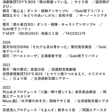
演劇集団TOY'S BOX「俺は間違っている。」サクラ役 ／遊空間が
ざびぃ
獏天「傷心る」ダンス・殺陣アンサンブル ／Geki地下リバティ
劇団えのぐ「みどりのあいしかた」佐和子役 ／キーノートシアタ
ー
獏天「愚か者ZERO」ダンス・殺陣・キャストアンサンブル ／​
Geki地下リバティ
Y'sEXP 「IBUKI2019」飛鳥エミ役 ／TACCS1179
2020
獏天SHEDDING「それでも空は青かった」雪村真奈美役 ／Geki
地下リバティ
獏天「ゲバルトローザ」古溝美智子役 ／Geki地下リバティ
2021
獏天「俺の葬式」亜里沙役 ／武蔵野芸術劇場
空想実現集団TOY'S BOX「ヒマワリ畑でつかまえて。クリスマス
に。」ひより役 ／北池袋新生館シアター
2022
村山あきプロデュース「六畳一間で愛してる」坂井真由美役 ／両
国エアースタジオ
Mura.画1「水平線の歩き方」岡崎アサミ役 ／北池袋新生館シアタ
ー
空感演人プロデュース「ろまんす」新井エリ役 ／両国エアースタ