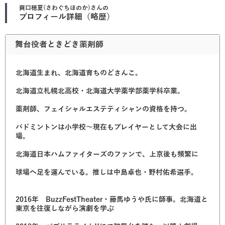
爽口穂夏(さわぐちほのか)
さんの
プロフィール詳細（略歴）
舞台役者ときどき薬剤師
北海道生まれ、北海道育ちのどさんこ。
北海道立札幌北高校・北海道大学薬学部薬学科卒業。
薬剤師、フェイシャルエステティシャンの資格を持つ。
バドミントンは小学校～現在もプレイヤーとして大会に出
場。
北海道日本ハムファイターズのファンで、上京後も頻繁に
球場へ足を運んでいる。推しは中島卓也・野村佑希選手。
2016年 BuzzFestTheater・藤馬ゆうや氏に師事。北海道と
東京を往復しながら演劇を学ぶ