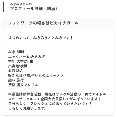
みきみき
さんの
プロフィール詳細（略歴）
フットワークの軽さはピカイチガール
はじめまして、みきみきことみきです！
みき Miki
ニックネーム:みきみき
学年:大学2年生
出身地:横浜
血液型:A
好きな食べ物:辛いものとラーメン
趣味:旅行
資格:温泉ソムリエ
中高生時は舞台活動、現在はサークル活動の一貫でアイドル
コピーサークルにて全国大会目指してがんばっています！
自分らしく、フレッシュに頑張っていきたいです！
よろしくお願いします。