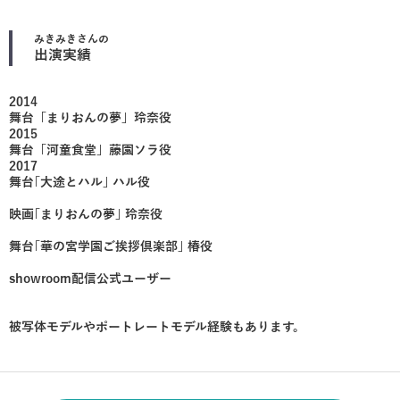
みきみき
さんの
出演実績
2014
舞台「まりおんの夢」玲奈役
2015
舞台「河童食堂」藤園ソラ役
2017
舞台｢大途とハル｣ ハル役
映画｢まりおんの夢｣ 玲奈役
舞台｢華の宮学園ご挨拶倶楽部｣ 椿役
showroom配信公式ユーザー
被写体モデルやポートレートモデル経験もあります。