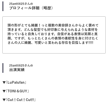
25anttiti25
さんの
プロフィール詳細（略歴）
頭の形がとても綺麗！っと複数の美容師さんからよく褒めて
頂きます。どんな髪型でも好印象に与えられるような素材を
持っていると自負しております。自信がある表情は笑顔と真
顔。ですが、もっとたくさんの表情の柔軟性を身に付けたく
さんの人に綺麗、可愛いと言われる存在を目指します!!!!
25anttiti25
さんの
出演実績
▼｢LuPalufan｣
▼｢TONI＆GUY｣
▼｢Cut！Cut！Cut!!｣