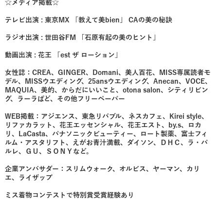
☆メディア掲載☆
テレビ出演 : 東京MX 「教えて美bien」 CAの美の秘訣
ラジオ出演 : 世田谷FM 「石原有起の美のヒント」
動画出演 : 花王 「est ザ ローション」
女性誌：CREA、GINGER、Domani、美人百花、MISS専属読者モ
デル、MISSウエディング、25ansウエディング、Anecan、VOCE、
MAQUIA、美的、からだにいいこと、otona salon、シティリビン
グ、ラーラぱど、その他フリーペーパー
WEB掲載：アジエンス、東急リバブル、ネスカフェ、Kirei style、
リファカラット、花王エッセンシャル、花王エスト、by.s、ロカ
リ、LaCasta、パナソニックビューティー、ロート製薬、富士フィ
ルム・アスタリフト、えがお青汁満載、ダイソン、ＤＨＣ、ラ・パ
ルレ、ＧＵ、ＳＯＮＹなど。
企業アンバサダー：スリムウォーク、オルビス、ヤーマン、カリ
エ、ライザップ
ミス着物コンテストで特別賞受賞経験あり