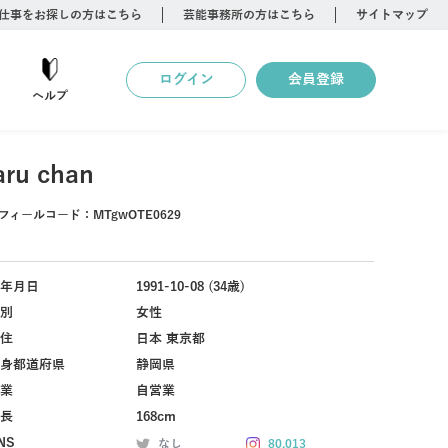
仕事をお探しの方はこちら
芸能事務所の方はこちら
サイトマップ
ログイン
会員登録
ヘルプ
aru chan
フィールコード：
MTgwOTE0629
年月日
1991-10-08 (34歳)
別
女性
住
日本 東京都
身都道府県
静岡県
業
自営業
長
168cm
NS
なし
80,013