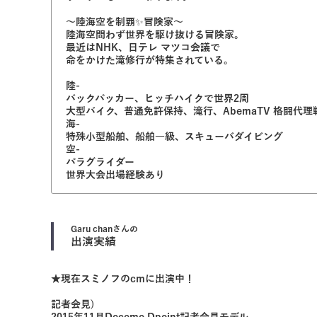
〜陸海空を制覇✨冒険家〜
陸海空問わず世界を駆け抜ける冒険家。
最近はNHK、日テレ マツコ会議で
命をかけた滝修行が特集されている。
陸-
バックパッカー、ヒッチハイクで世界2周
大型バイク、普通免許保持、滝行、AbemaTV 格闘代理戦
海-
特殊小型船舶、船舶一級、スキューバダイビング
空-
パラグライダー
世界大会出場経験あり
Garu chan
さんの
出演実績
★現在スミノフのcmに出演中！
記者会見)