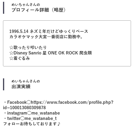
めいちゃん
さんの
プロフィール詳細（略歴）
1996.5.14 ネズミ年だけどゆっくりペース
カラオケマック大宮一番街店に勤務中。
☆歌ったり叩いたり
☆Disney Sanrio 星 ONE OK ROCK 爬虫類
☆着ぐるみ
めいちゃん
さんの
出演実績
・Facebook◯https://www.facebook.com/profile.php?
id=100013080309878
・instagram◯me_watanabe
・twitter◯me_watanabe_t
フォローお待ちしております♪