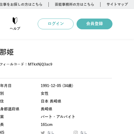
仕事をお探しの方はこちら
芸能事務所の方はこちら
サイトマップ
ログイン
会員登録
ヘルプ
那姫
フィールコード：
MTkxNjQ3ac9
年月日
1991-12-05 (34歳)
別
女性
住
日本 長崎県
身都道府県
長崎県
業
パート・アルバイト
長
161cm
NS
なし
なし