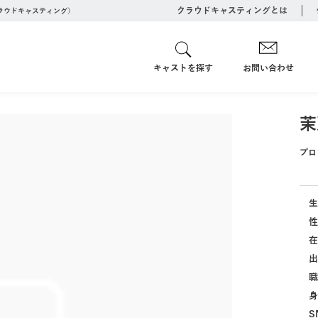
クラウドキャスティングとは
クラウドキャスティング）
キャストを探す
お問い合わせ
茉
プロ
生
性
在
出
職
身
S