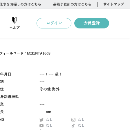
仕事をお探しの方はこちら
芸能事務所の方はこちら
サイトマップ
ログイン
会員登録
ヘルプ
フィールコード：
MzI1NTA16d8
年月日
--- ( --- 歳 )
別
---
住
その他 海外
身都道府県
業
---
長
--- cm
NS
なし
なし
なし
なし