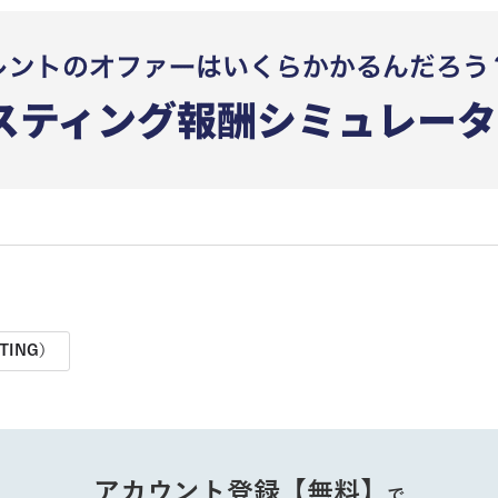
TING）
アカウント登録【無料】
で