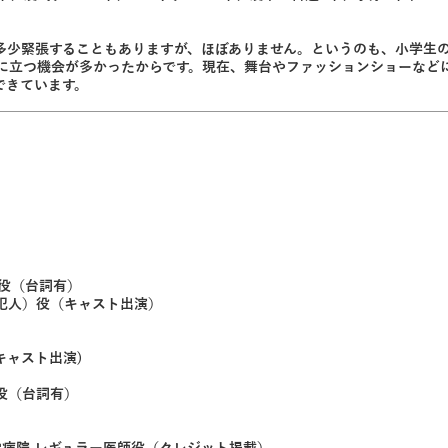
少緊張することもありますが、ほぼありません。というのも、小学生の頃か
に立つ機会が多かったからです。現在、舞台やファッションショーなど
できています。
員役（台詞有）
 （犯人）役（キャスト出演）
（キャスト出演)
 役（台詞有）