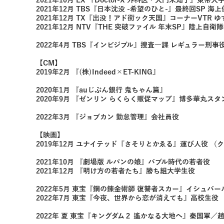
2021年10月 EX 『Doctor-X 外科医・大門未知子』
2021年12月 TBS『日本沈没 -希望のひと-』最終回SP 海
2021年12月 TX『出没！アド街ック天国』コーナーVTR 
2021年12月 NTV『THE 突破ファイル 年末SP』陸上自衛
2022年4月 TBS『インビジブル』捜査一課 レギュラー刑
【CM】
2019年2月 『(株)Indeed×ET-KING』
2020年1月 『auじぶん銀行 鬼ちゃん篇』
2020年9月 『ゼンリン らくらく販促マップ』博多華丸ス
2022年3月 『ジョブカン 勤怠管理』会社員役
【映画】
2019年12月 ユナイテッド『さそりとかゑる』運び人役 （
2021年10月 『劇場版 ルパンの娘』バブル時代の若者役
2021年12月 『明け方の若者たち』勝ち組大学生役
2022年5月 東宝『鋼の錬金術師 復讐者スカー』イシュバ
2022年7月 東宝『今夜、世界から恋が消えても』高校生役
2022年 夏 東宝『キングダム２ 遙かなる大地へ』秦国軍／