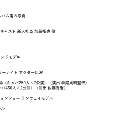
アルバム用の写真
ンキャスト 新人社員 加藤拓也 役
ハンドモデル
ホラーナイト アクター出演
劇場（キャパ250人×7公演）（演出 萩庭貞明監督）
キャパ450人×2公演）（演出 佐藤香馨）
ッションショー ランウェイモデル
デル