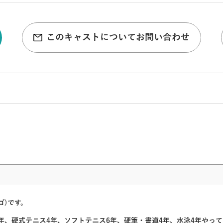
このキャストについてお問い合わせ
ゴ)です。
p) 4年、硬式テニス4年、ソフトテニス6年、硬筆・書道4年、水泳4年