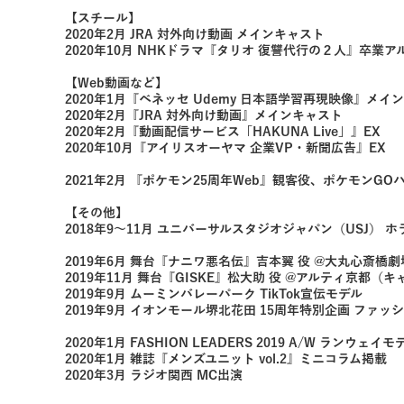
【スチール】
2020年2月 JRA 対外向け動画 メインキャスト
2020年10月 NHKドラマ『タリオ 復讐代行の２人』卒業
【Web動画など】
2020年1月『ベネッセ Udemy 日本語学習再現映像』メイ
2020年2月『JRA 対外向け動画』メインキャスト
2020年2月『動画配信サービス「HAKUNA Live」』EX
2020年10月『アイリスオーヤマ 企業VP・新聞広告』EX
2021年2月 『ポケモン25周年Web』観客役、ポケモンGO
【その他】
2018年9〜11月 ユニバーサルスタジオジャパン（USJ） 
2019年6月 舞台『ナニワ悪名伝』吉本翼 役 @大丸心斎橋
2019年11月 舞台『GISKE』松大助 役 @アルティ京都（
2019年9月 ムーミンバレーパーク TikTok宣伝モデル
2019年9月 イオンモール堺北花田 15周年特別企画 ファ
2020年1月 FASHION LEADERS 2019 A/W ランウェイモ
2020年1月 雑誌『メンズユニット vol.2』ミニコラム掲載
2020年3月 ラジオ関西 MC出演