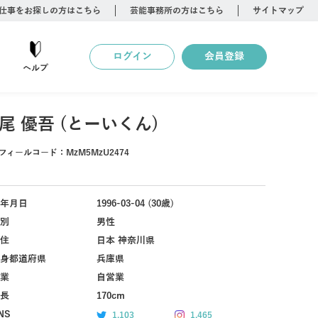
仕事をお探しの方はこちら
芸能事務所の方はこちら
サイトマップ
ログイン
会員登録
ヘルプ
尾 優吾 (とーいくん)
フィールコード：
MzM5MzU2474
年月日
1996-03-04 (30歳)
別
男性
住
日本 神奈川県
身都道府県
兵庫県
業
自営業
長
170cm
NS
1,103
1,465