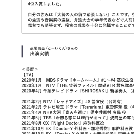
4位入賞しました。
自分の強みは『大勢の人の前で緊張しない』ことです。多
の主演や音楽祭の選抜、弁論大会の学年代表などで人前
舞台でも緊張せず、稽古の成果を十分に発揮することが
高尾 優吾 (とーいくん)
さんの
出演実績
≪芸歴≫
【TV】
2020年1月 MBSドラマ『ホームルーム』#1〜#4 高校生役
2020年1月 NTV『THE 突破ファイル』問題VTR 救急隊
2020年4月 千葉テレビ ドラマ『SHIROSAKI』新城奏太
2021年2月 NTV『レッドアイズ』#8 警官役（台詞有）
2021年2月 テレビ埼玉 ドラマ『Terrarium』東雲蘇芳 役
2021年4月 NHK大河『青天を衝け』備中井原村 農民 役
2021年5月 TBS『着飾る恋には理由があって』焼肉屋の客
2021年8月 CX『Night Doctor』麻酔科医役
2021年10月 EX『Doctor-Y 外科医・加地秀樹』麻酔科医役