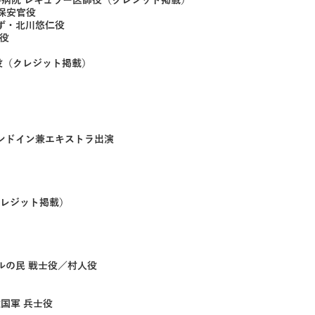
東帝大学病院 レギュラー医師役（クレジット掲載）
上保安官役
ゆず・北川悠仁役
隊役
事役（クレジット掲載）
タンドイン兼エキストラ出演
クレジット掲載）
ールの民 戦士役／村人役
趙国軍 兵士役