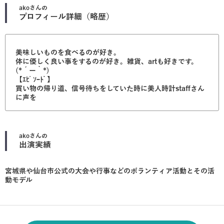
ako
さんの
プロフィール詳細（略歴）
美味しいものを食べるのが好き。
体に優しく良い事をするのが好き。雑貨、artも好きです。
(*´ー｀*)
【ｴﾋﾟｿｰﾄﾞ】
買い物の帰り道、信号待ちをしていた時に美人時計staffさん
に声を
ako
さんの
出演実績
宮城県や仙台市公式の大会や行事などのボランティア活動とその活
動モデル