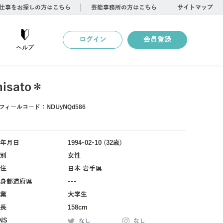
仕事をお探しの方はこちら
芸能事務所の方はこちら
サイトマップ
ログイン
会員登録
ヘルプ
hisato＊
フィールコード：
NDUyNQd586
年月日
1994-02-10 (32歳)
別
女性
住
日本 岩手県
身都道府県
---
業
大学生
長
158cm
NS
なし
なし