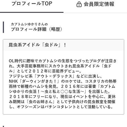
プロフィールTOP
会員限定情報
カブトムシゆかり
さんの
プロフィール詳細（略歴）
昆虫系アイドル「虫ドル」！
OL時代に趣味でカブトムシの生態をつづったブログが注目さ
れ、大手芸能事務所にスカウトされ昆虫系アイドル「虫ド
ル」として２０１２年に芸能界デビュー。
フジテレビ系「アウト×デラックス」などに出演し、
NHK「ダーウィンがきた！」のロケでは、コスタリカの熱帯
雨林で新種のハムシを発見。２０１６年には著書「カブトム
シゆかりの虫活！～虫と私と○○な生活～」を出版した。
２０１８年にフリーになり、現在はイベントを中心に、夏休
み期間は「虫のお姉さん」として子供向けの昆虫教室を開催
し、オフシーズンはパチンコタレントとして活動している。