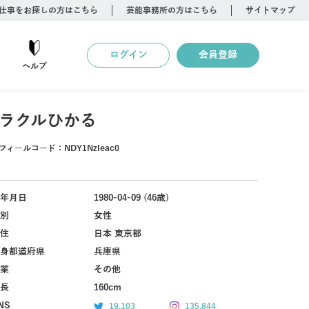
仕事をお探しの方はこちら
芸能事務所の方はこちら
サイトマップ
ログイン
会員登録
ヘルプ
ラクルひかる
フィールコード：
NDY1NzIeac0
年月日
1980-04-09 (46歳)
別
女性
住
日本 東京都
身都道府県
兵庫県
業
その他
長
160cm
NS
19,103
135,844