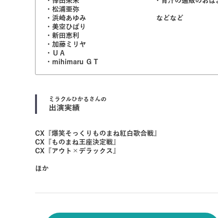
・倖田來未 ・青汁の通販のおばさ
・松浦亜弥
・浜崎あゆみ などなど
・美空ひばり
・新田恵利
・加藤ミリヤ
・ＵＡ
・mihimaru ＧＴ
ミラクルひかる
さんの
出演実績
CX『爆笑そっくりものまね紅白歌合戦』
CX『ものまね王座決定戦』
CX『アウト×デラックス』
ほか