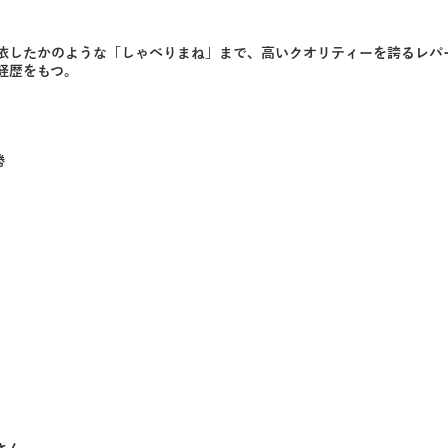
依したかのような「しゃべりまね」まで、高いクオリティーを誇るレパ
経歴をもつ。
勝