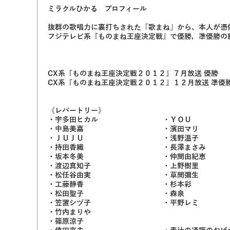
ミラクルひかる プロフィール
抜群の歌唱力に裏打ちされた「歌まね」から、本人が憑
フジテレビ系『ものまね王座決定戦』で優勝，準優勝の
CX系『ものまね王座決定戦２０１２』７月放送 優勝
CX系『ものまね王座決定戦２０１２』１２月放送 準優
《レパートリー》
・宇多田ヒカル ・ＹＯＵ
・中島美嘉 ・濱田マリ
・ＪＵＪＵ ・浅野温子
・持田香織 ・長澤まさみ
・坂本冬美 ・仲間由紀恵
・渡辺真知子 ・上野樹里
・松任谷由実 ・草間彌生
・工藤静香 ・杉本彩
・松田聖子 ・森泉
・笠置シヅ子 ・平野レミ
・竹内まりや
・篠原涼子