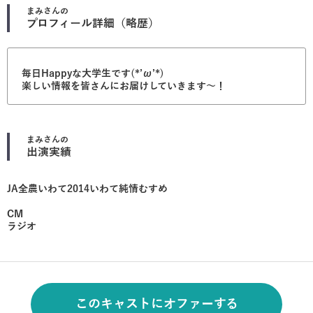
まみ
さんの
プロフィール詳細（略歴）
毎日Happyな大学生です(*’ω’*)
楽しい情報を皆さんにお届けしていきます～！
まみ
さんの
出演実績
JA全農いわて2014いわて純情むすめ
CM
ラジオ
このキャストにオファーする