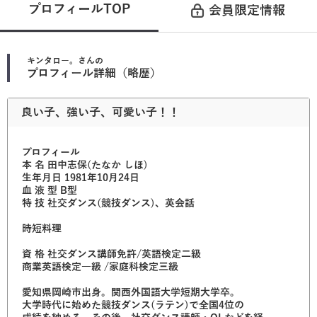
プロフィールTOP
会員限定情報
キンタロー。
さんの
プロフィール詳細（略歴）
良い子、強い子、可愛い子！！
プロフィール
本 名 田中志保(たなか しほ)
生年月日 1981年10月24日
血 液 型 B型
特 技 社交ダンス(競技ダンス)、英会話
時短料理
資 格 社交ダンス講師免許/英語検定二級
商業英語検定一級 /家庭科検定三級
愛知県岡崎市出身。関西外国語大学短期大学卒。
大学時代に始めた競技ダンス(ラテン)で全国4位の