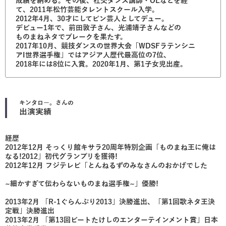
成績を納める。その後、社交ダンス講師・OLなどを経
て、2011年松竹芸能タレントスクール入学。
2012年4月、30才にしてピン芸人としてデュー。
デビュー1年で、前田敦子さん、光浦靖子さんなどの
ものまねネタでブレークを果たす。
2017年10月、競技ダンスの世界大会「WDSFラテンシニ
アI世界選手権」ではアジア人歴代最高位の7位、
2018年には8位に入賞。2020年1月、第1子女児出産。
キンタロー。
さんの
出演実績
経歴
2012年12月 そっくり館キサラ20周年特別企画「ものまね王に俺は
なる!2012」初代グランプリを獲得!
2012年12月 フジテレビ「とんねるずのみなさんのおかげでした
~細かすぎて伝わらないものまね選手権~」優勝!
2013年2月 「R-1ぐらんぷり2013」決勝進出、「第1回歌ネタ王決
定戦」決勝進出
2013年2月 「第13回ビートたけしのエンターテインメント賞」日本