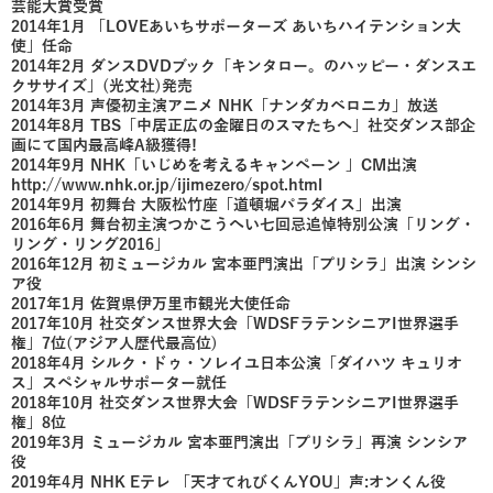
芸能大賞受賞
2014年1月 「LOVEあいちサポーターズ あいちハイテンション大
使」任命
2014年2月 ダンスDVDブック「キンタロー。のハッピー・ダンスエ
クササイズ」(光文社)発売
2014年3月 声優初主演アニメ NHK「ナンダカベロニカ」放送
2014年8月 TBS「中居正広の金曜日のスマたちへ」社交ダンス部企
画にて国内最高峰A級獲得!
2014年9月 NHK「いじめを考えるキャンペーン 」CM出演
http://www.nhk.or.jp/ijimezero/spot.html
2014年9月 初舞台 大阪松竹座「道頓堀パラダイス」出演
2016年6月 舞台初主演つかこうへい七回忌追悼特別公演「リング・
リング・リング2016」
2016年12月 初ミュージカル 宮本亜門演出「プリシラ」出演 シンシ
ア役
2017年1月 佐賀県伊万里市観光大使任命
2017年10月 社交ダンス世界大会「WDSFラテンシニアI世界選手
権」7位(アジア人歴代最高位)
2018年4月 シルク・ドゥ・ソレイユ日本公演「ダイハツ キュリオ
ス」スペシャルサポーター就任
2018年10月 社交ダンス世界大会「WDSFラテンシニアI世界選手
権」8位
2019年3月 ミュージカル 宮本亜門演出「プリシラ」再演 シンシア
役
2019年4月 NHK Eテレ 「天才てれびくんYOU」声:オンくん役