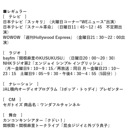
■レギュラー
[ テレビ ]
日本テレビ「スッキリ」（火曜日コーナー“WEニュース”出演）
日本テレビ「スクール革命」（日曜日11：45～12：45 不定期出
演）
WOWOW 「週刊Hollywood Express」（金曜日21：30～22：00出
演）
[ ラジオ ]
bayfm「関根麻里のKUSUKUSU」（日曜日20：00～20：30）
NHKラジオ第2「エンジョイ シンプル イングリッシュ」
（月～金曜日9：10～9：15／再放送：同日 月～金曜日23：10～
23：15 土曜日9：05～9：30・午後4：30～4：55（5回分））
[ ナレーション ]
JAL機内オーディオプログラム「Jポップ・トゥデイ」プレゼンター
[ CM ]
セガトイズ 商品名：ワンダフルチャンネル
[ 舞台 ]
カンコンキンシアター「クドい！」
関根勤×関根麻里トークライブ「昆虫ジジイと外ヅラ良子」