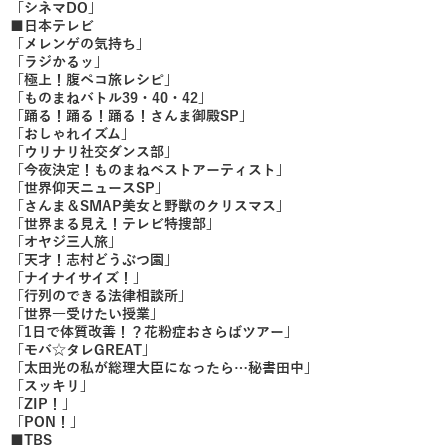
「シネマDO」
■日本テレビ
「メレンゲの気持ち」
「ラジかるッ」
「極上！腹ペコ旅レシピ」
「ものまねバトル39・40・42」
「踊る！踊る！踊る！さんま御殿SP」
「おしゃれイズム」
「ウリナリ社交ダンス部」
「今夜決定！ものまねベストアーティスト」
「世界仰天ニュースSP」
「さんま＆SMAP美女と野獣のクリスマス」
「世界まる見え！テレビ特捜部」
「オヤジ三人旅」
「天才！志村どうぶつ園」
「ナイナイサイズ！」
「行列のできる法律相談所」
「世界一受けたい授業」
「1日で体質改善！？花粉症おさらばツアー」
「モバ☆タレGREAT」
「太田光の私が総理大臣になったら…秘書田中」
「スッキリ」
「ZIP！」
「PON！」
■TBS