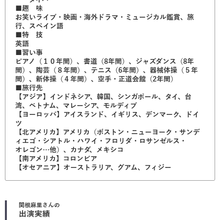
■趣 味
お笑いライブ・映画・海外ドラマ・ミュージカル鑑賞、旅
行、スペイン語
■特 技
英語
■習い事
ピアノ（１０年間）、書道（8年間）、ジャズダンス（8年
間）、陶芸（８年間）、テニス（6年間）、器械体操（５年
間）、新体操（４年間）、空手・正道会館（2年間）
■旅行先
【アジア】インドネシア、韓国、シンガポール、タイ、台
湾、ベトナム、マレーシア、モルディブ
【ヨーロッパ】アイスランド、イギリス、デンマーク、ドイ
ツ
【北アメリカ】アメリカ（ボストン・ニューヨーク・サンデ
ィエゴ・シアトル・ハワイ・フロリダ・ロサンゼルス・
オレゴン…他）、カナダ、メキシコ
【南アメリカ】コロンビア
【オセアニア】オーストラリア、グアム、フィジー
関根麻里
さんの
出演実績