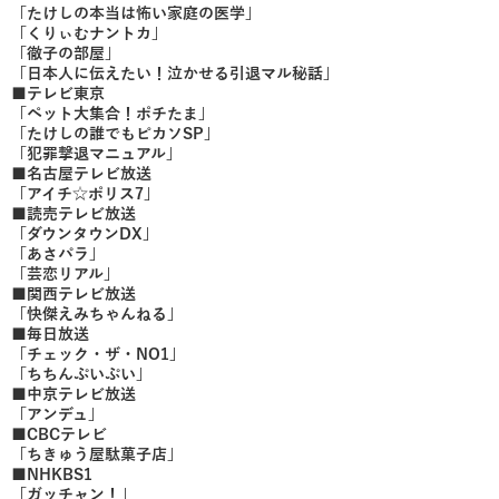
「たけしの本当は怖い家庭の医学」
「くりぃむナントカ」
「徹子の部屋」
「日本人に伝えたい！泣かせる引退マル秘話」
■テレビ東京
「ペット大集合！ポチたま」
「たけしの誰でもピカソSP」
「犯罪撃退マニュアル」
■名古屋テレビ放送
「アイチ☆ポリス7」
■読売テレビ放送
「ダウンタウンDX」
「あさパラ」
「芸恋リアル」
■関西テレビ放送
「快傑えみちゃんねる」
■毎日放送
「チェック・ザ・NO1」
「ちちんぷいぷい」
■中京テレビ放送
「アンデュ」
■CBCテレビ
「ちきゅう屋駄菓子店」
■NHKBS1
「ガッチャン！」