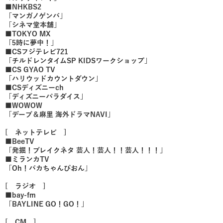
■NHKBS2
「マンガノゲンバ」
「シネマ堂本舗」
■TOKYO MX
「5時に夢中！」
■CSフジテレビ721
「チルドレンタイムSP KIDSワークショップ」
■CS GYAO TV
「ハリウッドカウントダウン」
■CSディズニーch
「ディズニーパラダイス」
■WOWOW
「デーブ＆麻里 海外ドラマNAVI」
[ ネットテレビ ]
■BeeTV
「発掘！ブレイクネタ 芸人！芸人！！芸人！！！」
■ミランカTV
「Oh！バカちゃんぴおん」
[ ラジオ ]
■bay-fm
「BAYLINE GO！GO！」
[ CM ]