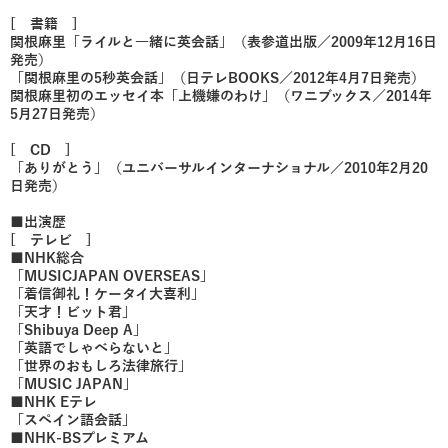
[ 書籍 ]
関根麻里「ライルと一緒に英会話」（表参道出版／2009年12月16日
発売）
「関根麻里の5秒英会話」（日テレBOOKS／2012年4月7日発売）
関根麻里初のエッセイ本「上機嫌のわけ」（ワニブックス／2014年
5月27日発売）
[ CD ]
「ありがとう」（ユニバーサルインターナショナル／2010年2月20
日発売）
■出演歴
[ テレビ ]
■NHK総合
「MUSICJAPAN OVERSEAS」
「着信御礼！ケータイ大喜利」
「天才！ビット君」
「Shibuya Deep A」
「英語でしゃべらないと」
「世界のおもしろ法律旅行」
「MUSIC JAPAN」
■NHK Eテレ
「スペイン語会話」
■NHK-BSプレミアム