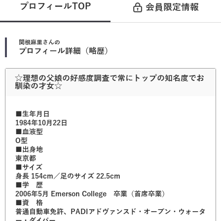
プロフィールTOP
会員限定情報
関根麻里
さんの
プロフィール詳細（略歴）
☆理想の父娘の好感度調査で常にトップの知名度でお
馴染の才女☆
■生年月日
1984年10月22日
■血液型
O型
■出身地
東京都
■サイズ
身長 154cm／足のサイズ 22.5cm
■学 歴
2006年5月 Emerson College 卒業（首席卒業）
■資 格
普通自動車免許、PADIアドヴァンスド・オープン・ウォータ
ー・ダイバー