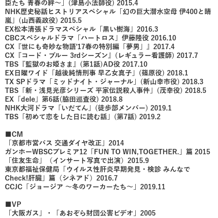
臣たち 青春の絆～」(津島小法師役) 2015.4
NHK歴史秘話ヒストリアスペシャル「幻の巨大潜水空母 伊400と晴
嵐」(山西義政役) 2015.5
EX松本清張ドラマスペシャル「黒い樹海」2016.3
CBCスペシャルドラマ「ハートロス」伊藤隆役 2016.10
CX『世にも奇妙な物語'17春の特別編「夢男」』2017.4
CX『コード・ブルー 3rdシーズン』(レギュラー看護師) 2017.7
TBS『監獄のお姫さま』(第1話)AD役 2017.10
EX日曜ワイド「越後純情刑事 早乙女真子」(篠原役) 2018.1
TX SPドラマ「ミッドナイト・ジャーナル」(新山幸市役) 2018.3
TBS「新・浅見光彦シリーズ 平家伝説殺人事件」(茂幸役) 2018.5
EX「dele」第6話(脇田巡査役) 2018.8
NHK大河ドラマ「いだてん」(徒歩部メンバー) 2019.1
TBS「初めて恋をした日に読む話」(第7話) 2019.2
■CM
「京都市営バス 交通ダイヤ改正」2014
ガンホーWBSCプレミア12「FUN TO WIN,TOGETHER.」篇 2015
「住友生命」（インサート写真で出演）2015.9
東京都福祉保健局「ウイルス性肝炎早期発見・検診 みんなで
Check!肝臓」篇（シネアド）2016.7
CCJC「ジョージア ～冬のワーカーたち～」2019.11
■VP
「大阪ガス」・「あおぞら財団公害ビデオ」2005