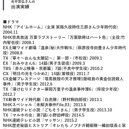
光平崇弘
さんの
出演実績
■ドラマ
NHK「アイ’ムホーム」(主演 家路久役時任三郎さん少年時代役)
2004.11
NHK奈良放送 万葉ラブストーリー「万葉歌碑はハート色」(主役:竹
内智也役) 2008.1
EX土曜ワイド劇場「温泉(秘)大作戦!6」(萩原役寺田豊さん少年時代
役) 2008.8
TX「寧々～おんな太閤記～」第一部・(市松役) 2009.1
EX「おみやさん6」14話(男子生徒役) 2009.3
TBS「赤かぶ検事・京都篇」7話(不良中学生役) 2010.2
CX「明日の光をつかめ2」14話(曽根役) 2011.7
CX金曜プレステージ「塔馬教授の天才推理1隠岐島の黄金伝説殺人
事件」(男子学生役) 2012.6
TX「湯けむりドクター華岡万里子の温泉事件簿6」(倅役少年役)
2012.7
TX新春ワイド時代劇「白虎隊」(野村駒四郎役) 2013.1
NHKスペシャル「未解決事件File.03」2013.6
NHK連続テレビ小説「ごちそうさん」(男子学生役) 2013.10
TX「マルホの女」第7話(小野田岬役) 2014.5
NHK連続テレビ小説「マッサン」2015.2
NHK歴史秘話ヒストリア「オレたち ノブナガ親衛隊～織田信長と家