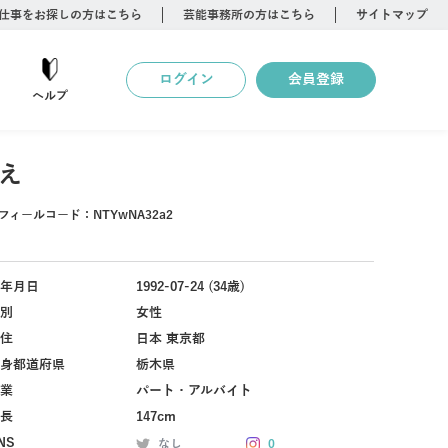
仕事をお探しの方はこちら
芸能事務所の方はこちら
サイトマップ
ログイン
会員登録
ヘルプ
え
フィールコード：
NTYwNA32a2
年月日
1992-07-24 (34歳)
別
女性
住
日本 東京都
身都道府県
栃木県
業
パート・アルバイト
長
147cm
NS
なし
0