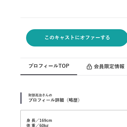
このキャストにオファーする
プロフィールTOP
会員限定情報
財部亮治
さんの
プロフィール詳細（略歴）
身 長／169cm
体 重／60kg