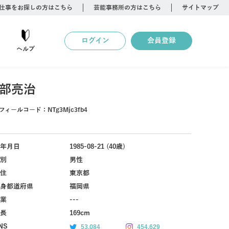
仕事をお探しの方はこちら
芸能事務所の方はこちら
サイトマップ
ログイン
会員登録
ヘルプ
部亮治
フィールコード：
NTg3Mjc3fb4
年月日
1985-08-21 (40歳)
別
男性
住
東京都
身都道府県
福岡県
業
---
長
169cm
NS
53,084
454,629