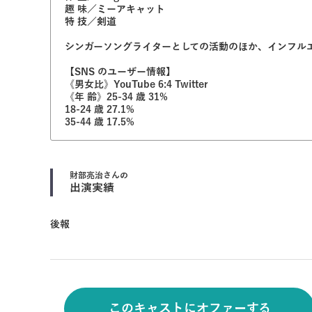
趣 味／ミーアキャット
特 技／剣道
シンガーソングライターとしての活動のほか、インフル
【SNS のユーザー情報】
《男女比》YouTube 6:4 Twitter
《年 齢》25-34 歳 31%
18-24 歳 27.1%
35-44 歳 17.5%
財部亮治
さんの
出演実績
後報
このキャストにオファーする