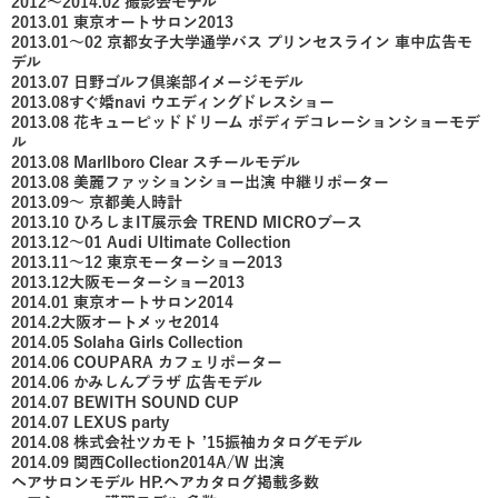
2012〜2014.02 撮影会モデル
2013.01 東京オートサロン2013
2013.01〜02 京都女子大学通学バス プリンセスライン 車中広告モ
デル
2013.07 日野ゴルフ倶楽部イメージモデル
2013.08すぐ婚navi ウエディングドレスショー
2013.08 花キューピッドドリーム ボディデコレーションショーモデ
ル
2013.08 Marllboro Clear スチールモデル
2013.08 美麗ファッションショー出演 中継リポーター
2013.09〜 京都美人時計
2013.10 ひろしまIT展示会 TREND MICROブース
2013.12〜01 Audi Ultimate Collection
2013.11〜12 東京モーターショー2013
2013.12大阪モーターショー2013
2014.01 東京オートサロン2014
2014.2大阪オートメッセ2014
2014.05 Solaha Girls Collection
2014.06 COUPARA カフェリポーター
2014.06 かみしんプラザ 広告モデル
2014.07 BEWITH SOUND CUP
2014.07 LEXUS party
2014.08 株式会社ツカモト ’15振袖カタログモデル
2014.09 関西Collection2014A/W 出演
ヘアサロンモデル HP.ヘアカタログ掲載多数