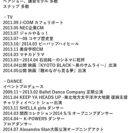
ヘアショー、講習モデル 多数
スナップ 多数
・TV
2011.09 J-COM カフェリポート
2013.05 NEC企業CM
2013.07 ジャルやるっ！
2013.07～08 コヤブ歴史堂
2013.10/ 2014.03 ビーバップハイヒール
2013.11 美容学校CM
2014.03 マチカドラマ
2013.03〜2014.04 石田純一のシネマに乾杯
2014.04公開 映画『KYOTO BLACK〜黒のサムライ〜』出演
2014.05公開 映画『醒めながら見る夢』出演
・DANCE
イベントプロデュース
2009.11〜2013.02 Ballet Dance Company 定期公演
2011.04 KEEP YA HEADS UP -東北地方太平洋沖大地震 復興支援
チャリティイベント ショー出演
2013.11 SHELLA girls ダンサー
2014.03 関西コレクション2014 S/S オープニングダンサー
2014.04〜 K-POWERS ダンサー
フロアダンサー
2014.07 Alexandra Stan大阪公演オープニングアクト