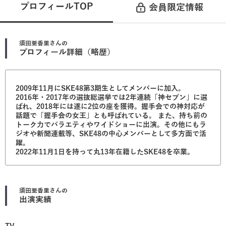
プロフィールTOP
会員限定情報
須田亜香里
さんの
プロフィール詳細（略歴）
2009年11月にSKE48第3期生としてメンバーに加入。
2016年・2017年の選抜総選挙では2年連続「神セブン」に選
ばれ、2018年には遂に2位の座を獲得。握手会での神対応が
話題で「握手会の女王」とも呼ばれている。 また、持ち前の
トーク力でバラエティやワイドショーに出演。その他にもラ
ジオや新聞連載等、SKE48の中心メンバーとして多方面で活
躍。
2022年11月1日を持って丸13年在籍したSKE48を卒業。
須田亜香里
さんの
出演実績