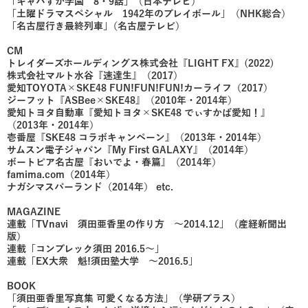
「キャバすか学園 8・9話」（日本テレビ）
「土曜ドラマスペシャル 1942年のプレイボール」（NHK総合）
「名古屋行き最終列車｣（名古屋テレビ）
CM
トレイダーズホールディングス株式会社『LIGHT FX』(2022)
株式会社マルト水谷『速達生』（2017）
愛知TOYOTA×SKE48 FUN!FUN!FUN!カーライフ（2017）
ジーフット『ASBee×SKE48』（2010年・2014年）
愛知トヨタ自動車『愛知トヨタ×SKE48 でぃすかば愛知！』
（2013年・2014年）
壱番屋『SKE48 コラボキャンペーン』（2013年・2014年）
サムスン電子ジャパン『My First GALAXY』（2014年）
ボートピア名古屋『おいでよ・春篇』（2014年）
famima.com（2014年）
ナガシマスパーランド（2014年） etc.
MAGAZINE
連載「TVnavi 須田亜香里の作り方 ～2014.12」（産経新聞出
版）
連載「コンプレック須田 2016.5～」
連載「EX大衆 魁!須田塾大学 ～2016.5」
BOOK
「須田亜香里写真集 可愛くなる方法」（学研プラス）