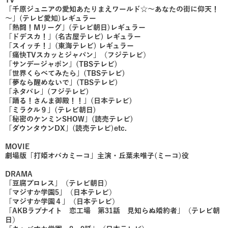
TV
「千原ジュニアの愛知あたりまえワールド☆～あなたの街に仰天！
～」(テレビ愛知)レギュラー
「熱闘！Mリーグ」(テレビ朝日)レギュラー
「ドデスカ！」(名古屋テレビ) レギュラー
「スイッチ！」(東海テレビ) レギュラー
「痛快TVスカッとジャパン」（フジテレビ）
「サンデージャポン」(TBSテレビ)
「世界くらべてみたら」(TBSテレビ)
「夢なら醒めないで」(TBSテレビ)
「ネタパレ」(フジテレビ)
「踊る！さんま御殿！！」(日本テレビ)
「ミラクル９」(テレビ朝日)
「秘密のケンミンSHOW」(読売テレビ)
「ダウンタウンDX」(読売テレビ)etc.
MOVIE
劇場版「打姫オバカミーコ」主演・丘葉未唯子(ミーコ)役
DRAMA
「豆腐プロレス」（テレビ朝日）
「マジすか学園5」（日本テレビ）
「マジすか学園４」（日本テレビ）
「AKBラブナイト 恋工場 第31話 見知らぬ婚約者」（テレビ朝
日）