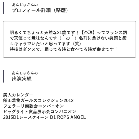
あんじゅ
さんの
プロフィール詳細（略歴）
明るくてちょっと天然な21歳です！【杏珠】ってフランス語
で天使って意味なんです（＾ω＾）名前に負けない笑顔と癒
しキャラでいたいと思ってます（笑）
特技はダンスで、踊ってる時と食べてる時が幸せです！
あんじゅ
さんの
出演実績
美人カレンダー
舘山着物ガールズコレクション2012
フェラーリ商談会コンパニオン
ビッグサイト食品展示会コンパニオン
2015D1レースクイーン D1 RCPS ANGEL