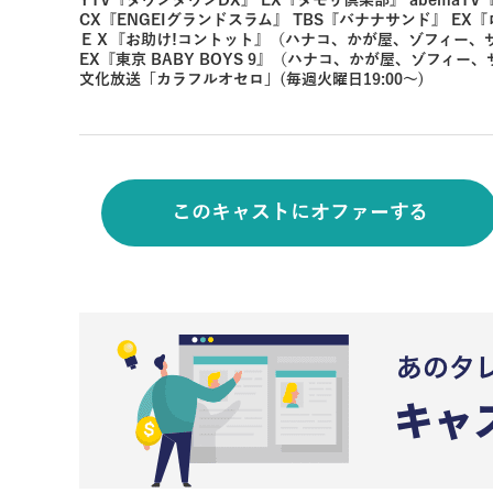
YTV『ダウンタウンDX』 EX『タモリ倶楽部』 abemaTV
CX『ENGEIグランドスラム』 TBS『バナナサンド』 EX
ＥＸ『お助け!コントット』（ハナコ、かが屋、ゾフィー、
EX『東京 BABY BOYS 9』（ハナコ、かが屋、ゾフィ
文化放送「カラフルオセロ」(毎週火曜日19:00～)
このキャストにオファーする