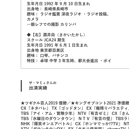
生年月日 1992 年 9 月 10 日生まれ
出身地： 長崎県長崎市
趣味： ラジオ鑑賞 深夜ラジオ ・ラジオ投稿、
カメラ
一眼レフでの撮影 カリンバ
◆【右】酒井尚（さかいたかし）
スクール JCA24 期生
生年月日 1991 年 6 月 1 日生まれ
出身地 東京都目黒区
趣味： 口琴、パチンコ
特技： 卓球 中学 3 年生時、都大会進出 ・ポイ
ザ・マミィ
さんの
出演実績
★ツギクル芸人2019 優勝／★キングオブコント2021 準優
CX『ネタパレ』 TX『ゴッドタン』 EX『霜降りバラエティ
TBS『アイ・アム・冒険少年』 NTV『有吉ゼミ』 CX『
TBS『水曜日のダウンタウン』 ＮＴＶ『有吉の壁』 TBS
NHK『爆笑オンエアバトル』 CX『ホンマでっか!?TV』 