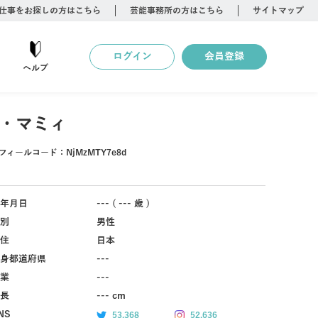
仕事をお探しの方はこちら
芸能事務所の方はこちら
サイトマップ
ログイン
会員登録
ヘルプ
・マミィ
フィールコード：
NjMzMTY7e8d
年月日
--- ( --- 歳 )
別
男性
住
日本
身都道府県
---
業
---
長
--- cm
NS
53,368
52,636