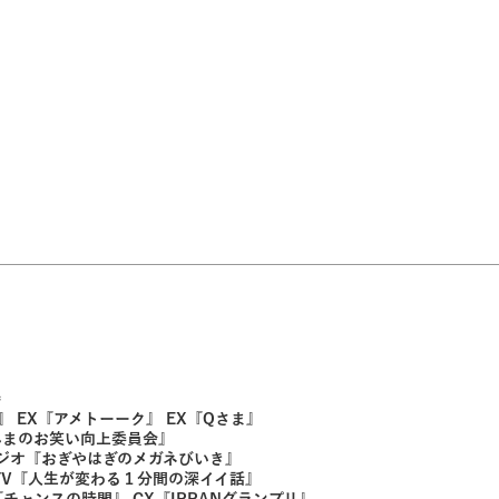
勝
』 EX『アメトーーク』 EX『Qさま』
さんまのお笑い向上委員会』
ラジオ『おぎやはぎのメガネびいき』
NTV『人生が変わる１分間の深イイ話』