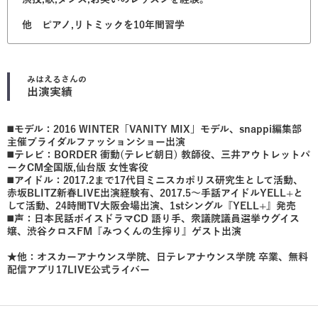
他 ピアノ,リトミックを10年間習学
みはえる
さんの
出演実績
◼️モデル：2016 WINTER「VANITY MIX」モデル、snappi編集部
主催ブライダルファッションショー出演
◼️テレビ：BORDER 衝動(テレビ朝日) 教師役、三井アウトレットパ
ークCM全国版,仙台版 女性客役
◼️アイドル：2017.2まで17代目ミニスカポリス研究生として活動、
赤坂BLITZ新春LIVE出演経験有、2017.5〜手話アイドルYELL+と
して活動、24時間TV大阪会場出演、1stシングル『YELL+』発売
◼️声：日本民話ボイスドラマCD 語り手、衆議院議員選挙ウグイス
嬢、渋谷クロスFM『みつくんの生搾り』ゲスト出演
★他：オスカーアナウンス学院、日テレアナウンス学院 卒業、無料
配信アプリ17LIVE公式ライバー