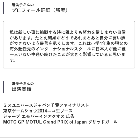
晴美子
さんの
プロフィール詳細（略歴）
私は新しい事に挑戦する時に誰よりも努力を惜しまない自信
があります。たとえ結果がどうであれあとあと自分に言い訳
ができないよう最善を尽くします。これは小学4年生の頃父の
海外赴任先のインターナショナルスクールに日本人が他に誰
一人いない中通い続けたことが大きく影響していると思いま
す。
晴美子
さんの
出演実績
ミスユニバースジャパン千葉ファイナリスト
東京ゲームショウ2014ニコ生ブース
シャープ エモパーインアクオス 広告
MOTO GP MOTUL Grand PRIX of Japan グリッドガール